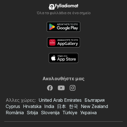
Fylladiomat
Όλα τα φυλλάδια σε ένα σημείο
Ακολουθήστε μας
Αλλες χώρες:
United Arab Emirates
България
Cyprus
Hrvatska
India
日本
한국
New Zealand
România
Srbija
Slovenija
Türkiye
Україна