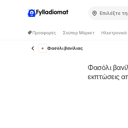
Fylladiomat
Προσφορές
Σούπερ Μάρκετ
Hλεκτρονικά
Φασόλι βανίλιας
Φασόλι βανί
εκπτώσεις α