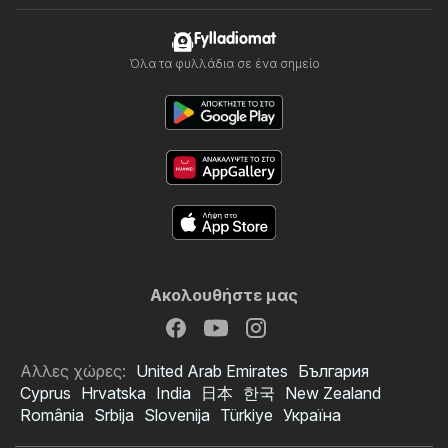
Fylladiomat
Όλα τα φυλλάδια σε ένα σημείο
Ακολουθήστε μας
Αλλες χώρες:
United Arab Emirates
България
Cyprus
Hrvatska
India
日本
한국
New Zealand
România
Srbija
Slovenija
Türkiye
Україна