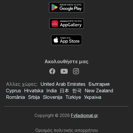
Ακολουθήστε μας
Αλλες χώρες:
United Arab Emirates
България
Cyprus
Hrvatska
India
日本
한국
New Zealand
România
Srbija
Slovenija
Türkiye
Україна
Copyright © 2026
Fylladiomat.gr
.
Ορισμός πολιτικής απορρήτου