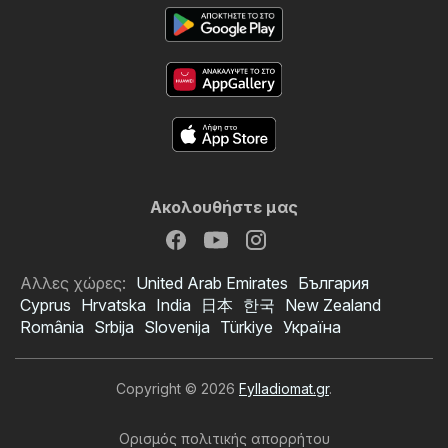
Ακολουθήστε μας
Αλλες χώρες:
United Arab Emirates
България
Cyprus
Hrvatska
India
日本
한국
New Zealand
România
Srbija
Slovenija
Türkiye
Україна
Copyright © 2026
Fylladiomat.gr
.
Ορισμός πολιτικής απορρήτου