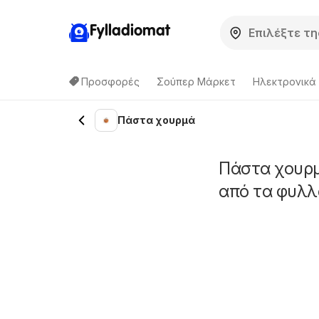
Fylladiomat
Προσφορές
Σούπερ Μάρκετ
Hλεκτρονικά
Πάστα χουρμά
Πάστα χουρμ
από τα φυλλ