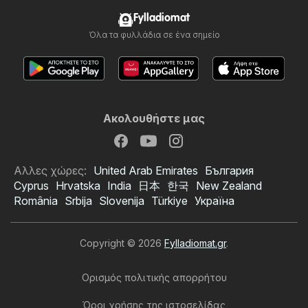
Fylladiomat
Όλα τα φυλλάδια σε ένα σημείο
Ακολουθήστε μας
Αλλες χώρες:
United Arab Emirates
България
Cyprus
Hrvatska
India
日本
한국
New Zealand
România
Srbija
Slovenija
Türkiye
Україна
Copyright © 2026
Fylladiomat.gr
.
Ορισμός πολιτικής απορρήτου
Όροι χρήσης της ιστοσελίδας