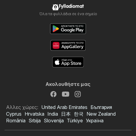
Fylladiomat
Όλα τα φυλλάδια σε ένα σημείο
Ακολουθήστε μας
Αλλες χώρες:
United Arab Emirates
България
Cyprus
Hrvatska
India
日本
한국
New Zealand
România
Srbija
Slovenija
Türkiye
Україна