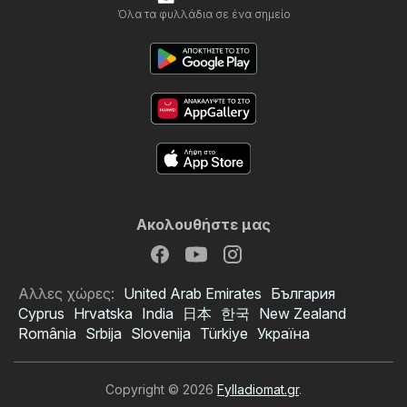
Όλα τα φυλλάδια σε ένα σημείο
Ακολουθήστε μας
Αλλες χώρες:
United Arab Emirates
България
Cyprus
Hrvatska
India
日本
한국
New Zealand
România
Srbija
Slovenija
Türkiye
Україна
Copyright © 2026
Fylladiomat.gr
.