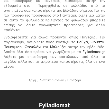
και προσφορές σε Παντζάρι, διαθέσιμα αυτήν την
εβδομάδα στο . Περιηγηθείτε σε φυλλάδια από τα
αγαπημένα σας καταστήματα της Ελλάδας σήμερα. Για τις
πιο πρόσφατες προσφορές στο Παντζάρι, ρίξτε μια ματιά
σε αυτά τα φυλλάδια: Κοιτώντας τα φυλλάδια μπορείτε
επίσης να δείτε προωθητικές προσφορές για άλλα
προϊόντα.
Ενδιαφέρεστε για άλλα προϊόντα όπως Παντζάρι; Για
παράδειγμα, γνωρίζετε πόσο κοστίζει το
Ρούχα
,
Φούστα
,
Πουκάμισο
,
Φανελάκι
και
Μπλούζα
αυτήν την εβδομάδα;
Βρείτε όλα όσα πρέπει να γνωρίζετε με το
Fylladiomat.gr
.
Λάβετε μια επισκόπηση των εκπτώσεων από όλα τα
μεγάλα αλλά και τα μικρότερα καταστήματα, όλα σε ένα
μέρος.
Αρχή
Λίστα προϊόντων
Παντζάρι
Fylladiomat