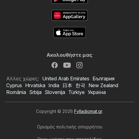
Ακολουθήστε μας
Αλλες χώρες:
United Arab Emirates
България
Cyprus
Hrvatska
India
日本
한국
New Zealand
România
Srbija
Slovenija
Türkiye
Україна
Copyright © 2026
Fylladiomat.gr
.
Ορισμός πολιτικής απορρήτου