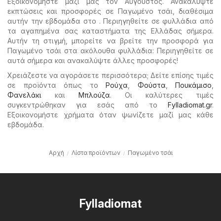
Εξοικονομήστε μαζί μας τον Αύγουστος. Ανακαλύψτε
εκπτώσεις και προσφορές σε Παγωμένο τσάι, διαθέσιμα
αυτήν την εβδομάδα στο . Περιηγηθείτε σε φυλλάδια από
τα αγαπημένα σας καταστήματα της Ελλάδας σήμερα.
Αυτήν τη στιγμή, μπορείτε να βρείτε την προσφορά για
Παγωμένο τσάι στα ακόλουθα φυλλάδια: Περιηγηθείτε σε
αυτά σήμερα και ανακαλύψτε άλλες προσφορές!
Χρειάζεστε να αγοράσετε περισσότερα; Δείτε επίσης τιμές
σε προϊόντα όπως το
Ρούχα
,
Φούστα
,
Πουκάμισο
,
Φανελάκι
και
Μπλούζα
. Οι καλύτερες τιμές
συγκεντρώθηκαν για εσάς από το
Fylladiomat.gr
.
Εξοικονομήστε χρήματα όταν ψωνίζετε μαζί μας κάθε
εβδομάδα.
Αρχή
Λίστα προϊόντων
Παγωμένο τσάι
Fylladiomat