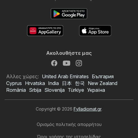
Ακολουθήστε μας
Αλλες χώρες:
United Arab Emirates
България
Cyprus
Hrvatska
India
日本
한국
New Zealand
România
Srbija
Slovenija
Türkiye
Україна
Copyright © 2026
Fylladiomat.gr
.
Ορισμός πολιτικής απορρήτου
Όροι χρήσης της ιστοσελίδας