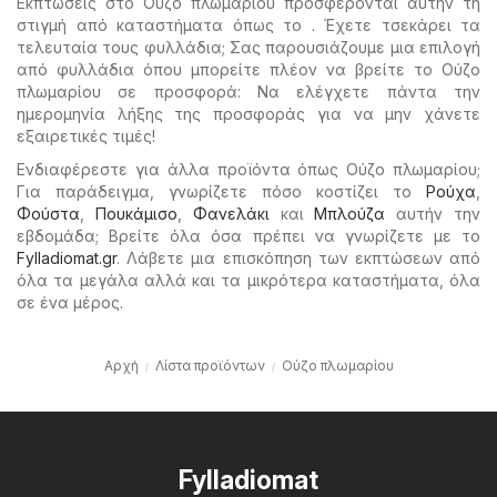
Εκπτώσεις στο Ούζο πλωμαρίου προσφέρονται αυτήν τη
στιγμή από καταστήματα όπως το . Έχετε τσεκάρει τα
τελευταία τους φυλλάδια; Σας παρουσιάζουμε μια επιλογή
από φυλλάδια όπου μπορείτε πλέον να βρείτε το Ούζο
πλωμαρίου σε προσφορά: Να ελέγχετε πάντα την
ημερομηνία λήξης της προσφοράς για να μην χάνετε
εξαιρετικές τιμές!
Ενδιαφέρεστε για άλλα προϊόντα όπως Ούζο πλωμαρίου;
Για παράδειγμα, γνωρίζετε πόσο κοστίζει το
Ρούχα
,
Φούστα
,
Πουκάμισο
,
Φανελάκι
και
Μπλούζα
αυτήν την
εβδομάδα; Βρείτε όλα όσα πρέπει να γνωρίζετε με το
Fylladiomat.gr
. Λάβετε μια επισκόπηση των εκπτώσεων από
όλα τα μεγάλα αλλά και τα μικρότερα καταστήματα, όλα
σε ένα μέρος.
Αρχή
Λίστα προϊόντων
Ούζο πλωμαρίου
Fylladiomat