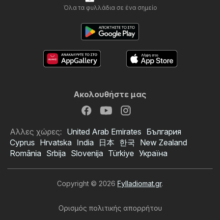
Όλα τα φυλλάδια σε ένα σημείο
Ακολουθήστε μας
Αλλες χώρες:
United Arab Emirates
България
Cyprus
Hrvatska
India
日本
한국
New Zealand
România
Srbija
Slovenija
Türkiye
Україна
Copyright © 2026
Fylladiomat.gr
.
Ορισμός πολιτικής απορρήτου