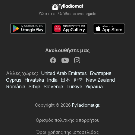
Fylladiomat
Όλα τα φυλλάδια σε ένα σημείο
Ακολουθήστε μας
Αλλες χώρες:
United Arab Emirates
България
Cyprus
Hrvatska
India
日本
한국
New Zealand
România
Srbija
Slovenija
Türkiye
Україна
Copyright © 2026
Fylladiomat.gr
.
Ορισμός πολιτικής απορρήτου
Όροι χρήσης της ιστοσελίδας