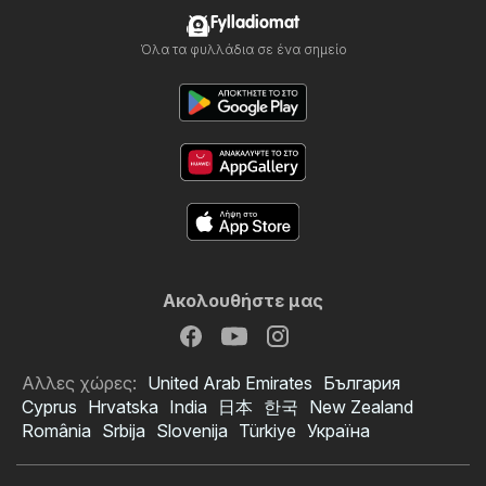
Fylladiomat
Όλα τα φυλλάδια σε ένα σημείο
Ακολουθήστε μας
Αλλες χώρες:
United Arab Emirates
България
Cyprus
Hrvatska
India
日本
한국
New Zealand
România
Srbija
Slovenija
Türkiye
Україна