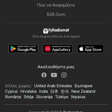
Πώς να διαφημίζετε
B2B ζώνη
Fylladiomat
Όλα τα φυλλάδια σε ένα σημείο
Ακολουθήστε μας
Αλλες χώρες:
United Arab Emirates
България
Cyprus
Hrvatska
India
日本
한국
New Zealand
România
Srbija
Slovenija
Türkiye
Україна