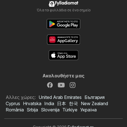
Fylladiomat
Όλα τα φυλλάδια σε ένα σημείο
Ακολουθήστε μας
Αλλες χώρες:
United Arab Emirates
България
Cyprus
Hrvatska
India
日本
한국
New Zealand
România
Srbija
Slovenija
Türkiye
Україна