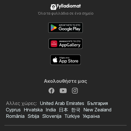
Fylladiomat
Όλα τα φυλλάδια σε ένα σημείο
Ακολουθήστε μας
Αλλες χώρες:
United Arab Emirates
България
Cyprus
Hrvatska
India
日本
한국
New Zealand
România
Srbija
Slovenija
Türkiye
Україна