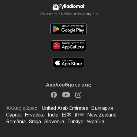
Fylladiomat
Όλα τα φυλλάδια σε ένα σημείο
Ακολουθήστε μας
Αλλες χώρες:
United Arab Emirates
България
Cyprus
Hrvatska
India
日本
한국
New Zealand
România
Srbija
Slovenija
Türkiye
Україна