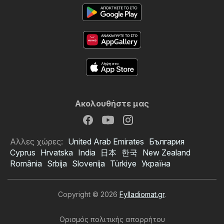
Ακολουθήστε μας
Αλλες χώρες:
United Arab Emirates
България
Cyprus
Hrvatska
India
日本
한국
New Zealand
România
Srbija
Slovenija
Türkiye
Україна
Copyright © 2026
Fylladiomat.gr
.
Ορισμός πολιτικής απορρήτου