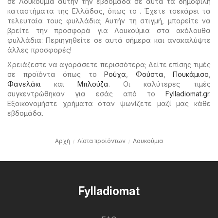
σε Λουκούμια αυτήν την εβδομάδα σε αυτά τα δημοφιλή
καταστήματα της Ελλάδας, όπως το . Έχετε τσεκάρει τα
τελευταία τους φυλλάδια; Αυτήν τη στιγμή, μπορείτε να
βρείτε την προσφορά για Λουκούμια στα ακόλουθα
φυλλάδια: Περιηγηθείτε σε αυτά σήμερα και ανακαλύψτε
άλλες προσφορές!
Χρειάζεστε να αγοράσετε περισσότερα; Δείτε επίσης τιμές
σε προϊόντα όπως το
Ρούχα
,
Φούστα
,
Πουκάμισο
,
Φανελάκι
και
Μπλούζα
. Οι καλύτερες τιμές
συγκεντρώθηκαν για εσάς από το
Fylladiomat.gr
.
Εξοικονομήστε χρήματα όταν ψωνίζετε μαζί μας κάθε
εβδομάδα.
Αρχή
Λίστα προϊόντων
Λουκούμια
Fylladiomat