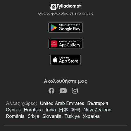
Fylladiomat
Όλα τα φυλλάδια σε ένα σημείο
Ακολουθήστε μας
Αλλες χώρες:
United Arab Emirates
България
Cyprus
Hrvatska
India
日本
한국
New Zealand
România
Srbija
Slovenija
Türkiye
Україна