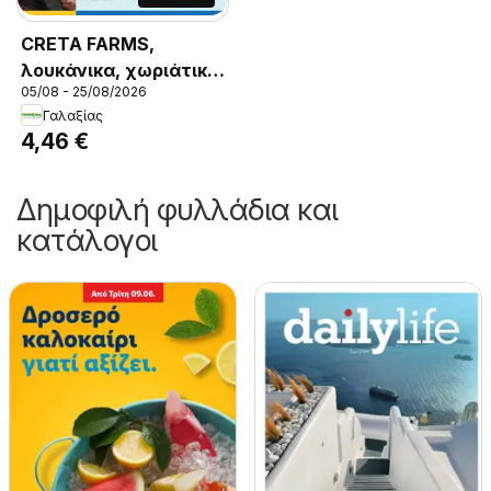
CRETA FARMS,
λουκάνικα, χωριάτικα
05/08 - 25/08/2026
με, πράσο 400γρ.,
Γαλαξίας
CRETA FARMS,
4,46 €
λουκάνικα, χωριάτικα
με, πράσο 400γρ.
Δημοφιλή φυλλάδια και
κατάλογοι