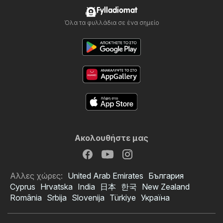
Fylladiomat
Όλα τα φυλλάδια σε ένα σημείο
Ακολουθήστε μας
Αλλες χώρες:
United Arab Emirates
България
Cyprus
Hrvatska
India
日本
한국
New Zealand
România
Srbija
Slovenija
Türkiye
Україна