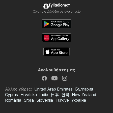
Fylladiomat
Όλα τα φυλλάδια σε ένα σημείο
Ακολουθήστε μας
Αλλες χώρες:
United Arab Emirates
България
Cyprus
Hrvatska
India
日本
한국
New Zealand
România
Srbija
Slovenija
Türkiye
Україна