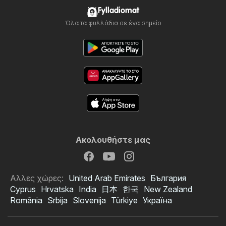
Fylladiomat
Όλα τα φυλλάδια σε ένα σημείο
Ακολουθήστε μας
Αλλες χώρες:
United Arab Emirates
България
Cyprus
Hrvatska
India
日本
한국
New Zealand
România
Srbija
Slovenija
Türkiye
Україна