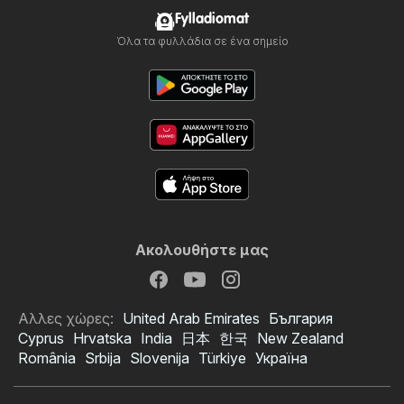
Fylladiomat
Όλα τα φυλλάδια σε ένα σημείο
Ακολουθήστε μας
Αλλες χώρες:
United Arab Emirates
България
Cyprus
Hrvatska
India
日本
한국
New Zealand
România
Srbija
Slovenija
Türkiye
Україна