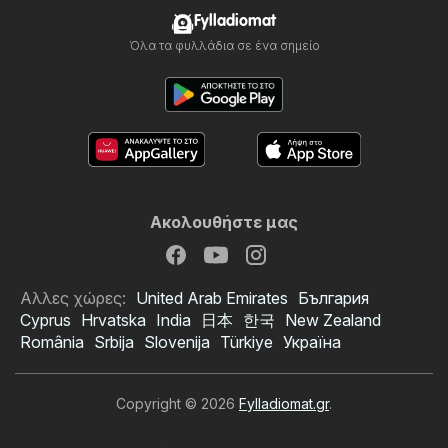
Fylladiomat
Όλα τα φυλλάδια σε ένα σημείο
Ακολουθήστε μας
Αλλες χώρες:
United Arab Emirates
България
Cyprus
Hrvatska
India
日本
한국
New Zealand
România
Srbija
Slovenija
Türkiye
Україна
Copyright © 2026
Fylladiomat.gr
.