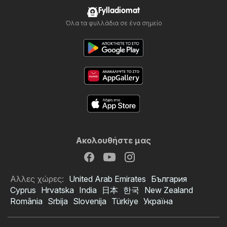
Fylladiomat
Όλα τα φυλλάδια σε ένα σημείο
Ακολουθήστε μας
Αλλες χώρες:
United Arab Emirates
България
Cyprus
Hrvatska
India
日本
한국
New Zealand
România
Srbija
Slovenija
Türkiye
Україна