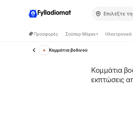
Fylladiomat
Προσφορές
Σούπερ Μάρκετ
Hλεκτρονικά
Κομμάτια βοδινού
Κομμάτια βο
εκπτώσεις α