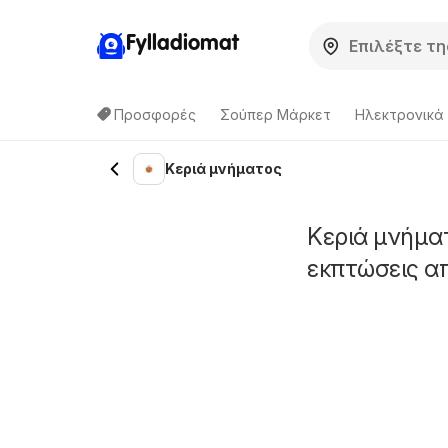
Fylladiomat
Προσφορές
Σούπερ Μάρκετ
Hλεκτρονικά
Κεριά μνήματος
Κεριά μνήμα
εκπτώσεις α