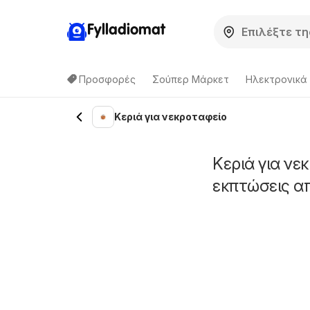
Fylladiomat
Προσφορές
Σούπερ Μάρκετ
Hλεκτρονικά
Κεριά για νεκροταφείο
Κεριά για νε
εκπτώσεις α