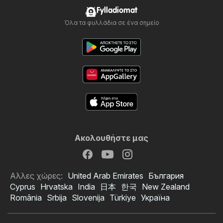
Fylladiomat
Όλα τα φυλλάδια σε ένα σημείο
Ακολουθήστε μας
Αλλες χώρες:
United Arab Emirates
България
Cyprus
Hrvatska
India
日本
한국
New Zealand
România
Srbija
Slovenija
Türkiye
Україна