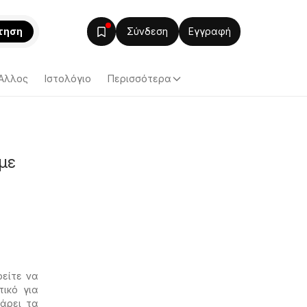
τηση
Σύνδεση
Εγγραφή
Άλλος
Ιστολόγιο
Περισσότερα
με
είτε να
τικό για
άρει τα