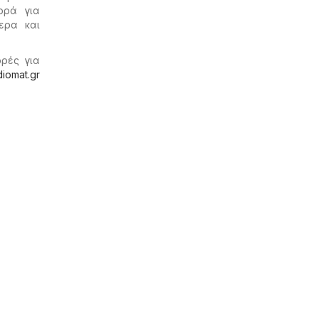
ορά για
ερα και
ορές για
diomat.gr