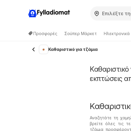
Fylladiomat
Προσφορές
Σούπερ Μάρκετ
Hλεκτρονικά
Καθαριστικό για τζάμια
Καθαριστικό 
εκπτώσεις α
Καθαριστικ
Αναζητάτε τη χαμηλ
βρείτε όλες τις τ
τζάμια προσφέροντ