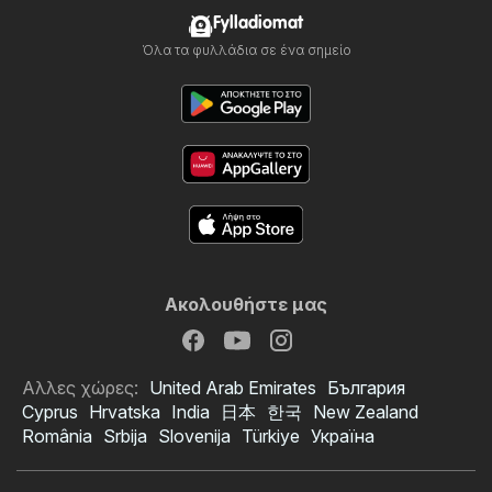
Fylladiomat
Όλα τα φυλλάδια σε ένα σημείο
Ακολουθήστε μας
Αλλες χώρες:
United Arab Emirates
България
Cyprus
Hrvatska
India
日本
한국
New Zealand
România
Srbija
Slovenija
Türkiye
Україна