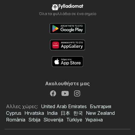
Fylladiomat
Όλα τα φυλλάδια σε ένα σημείο
Ακολουθήστε μας
Αλλες χώρες:
United Arab Emirates
България
Cyprus
Hrvatska
India
日本
한국
New Zealand
România
Srbija
Slovenija
Türkiye
Україна