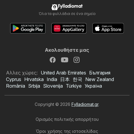
Fylladiomat
Όλα τα φυλλάδια σε ένα σημείο
Ακολουθήστε μας
Αλλες χώρες:
United Arab Emirates
България
Cyprus
Hrvatska
India
日本
한국
New Zealand
România
Srbija
Slovenija
Türkiye
Україна
Copyright © 2026
Fylladiomat.gr
.
Ορισμός πολιτικής απορρήτου
Όροι χρήσης της ιστοσελίδας