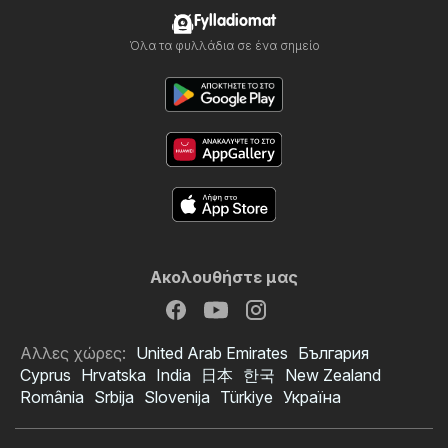
Fylladiomat
Όλα τα φυλλάδια σε ένα σημείο
Ακολουθήστε μας
Αλλες χώρες:
United Arab Emirates
България
Cyprus
Hrvatska
India
日本
한국
New Zealand
România
Srbija
Slovenija
Türkiye
Україна