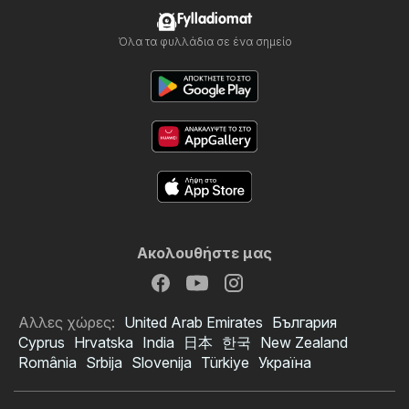
Fylladiomat
Όλα τα φυλλάδια σε ένα σημείο
Ακολουθήστε μας
Αλλες χώρες:
United Arab Emirates
България
Cyprus
Hrvatska
India
日本
한국
New Zealand
România
Srbija
Slovenija
Türkiye
Україна