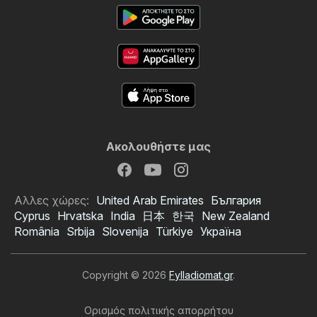
Ακολουθήστε μας
Αλλες χώρες:
United Arab Emirates
България
Cyprus
Hrvatska
India
日本
한국
New Zealand
România
Srbija
Slovenija
Türkiye
Україна
Copyright © 2026
Fylladiomat.gr
.
Ορισμός πολιτικής απορρήτου