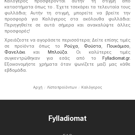
Καλόγερος προσφέρονται αυτήν τη στιγμή από
καταστήματα όπως το . Έχετε τσεκάρει τα τελευταία τους
φυλλάδια; Αυτήν τη στιγμή, μπορείτε να βρείτε την
προσφορά για Καλόγερος στα ακόλουθα φυλλάδια:
Περιηγηθείτε σε αυτά σήμερα και ανακαλύψτε άλλες
προσφορές!
Χρειάζεστε να αγοράσετε περισσότερα; Δείτε επίσης τιμές
σε προϊόντα όπως το
Ρούχα
,
Φούστα
,
Πουκάμισο
,
Φανελάκι
και
Μπλούζα
. Οι καλύτερες τιμές
συγκεντρώθηκαν για εσάς από το
Fylladiomat.gr
.
Εξοικονομήστε χρήματα όταν ψωνίζετε μαζί μας κάθε
εβδομάδα.
Αρχή
Λίστα προϊόντων
Καλόγερος
Fylladiomat