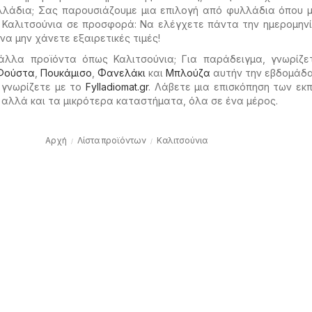
λλάδια; Σας παρουσιάζουμε μια επιλογή από φυλλάδια όπου 
ο Καλιτσούνια σε προσφορά: Να ελέγχετε πάντα την ημερομην
α μην χάνετε εξαιρετικές τιμές!
άλλα προϊόντα όπως Καλιτσούνια; Για παράδειγμα, γνωρίζε
Φούστα
,
Πουκάμισο
,
Φανελάκι
και
Μπλούζα
αυτήν την εβδομάδα
 γνωρίζετε με το
Fylladiomat.gr
. Λάβετε μια επισκόπηση των ε
αλλά και τα μικρότερα καταστήματα, όλα σε ένα μέρος.
Αρχή
Λίστα προϊόντων
Καλιτσούνια