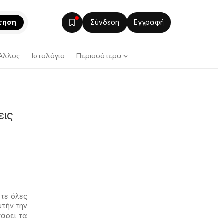
τηση
Σύνδεση
Εγγραφή
Άλλος
Ιστολόγιο
Περισσότερα
εις
ίτε όλες
υτήν την
κάρει τα