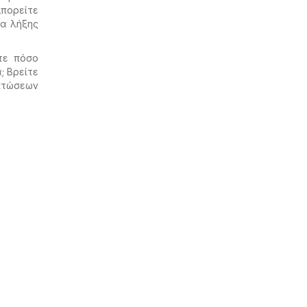
μπορείτε
ία λήξης
τε πόσο
; Βρείτε
κπτώσεων