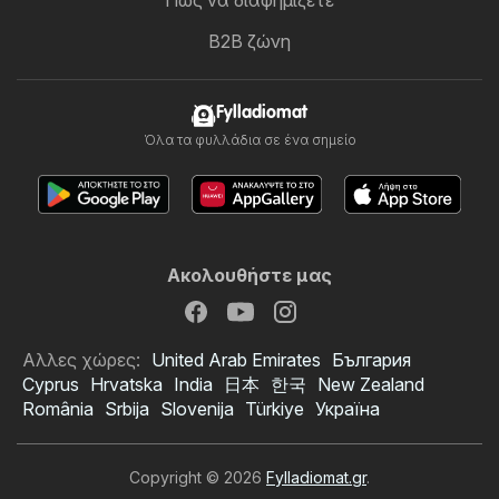
Πώς να διαφημίζετε
B2B ζώνη
Fylladiomat
Όλα τα φυλλάδια σε ένα σημείο
Ακολουθήστε μας
Αλλες χώρες:
United Arab Emirates
България
Cyprus
Hrvatska
India
日本
한국
New Zealand
România
Srbija
Slovenija
Türkiye
Україна
Copyright © 2026
Fylladiomat.gr
.