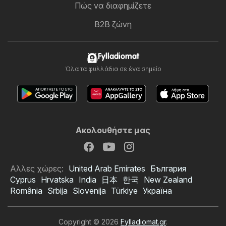
Πώς να διαφημίζετε
B2B ζώνη
Fylladiomat
Όλα τα φυλλάδια σε ένα σημείο
Ακολουθήστε μας
Αλλες χώρες:
United Arab Emirates
България
Cyprus
Hrvatska
India
日本
한국
New Zealand
România
Srbija
Slovenija
Türkiye
Україна
Copyright © 2026
Fylladiomat.gr
.