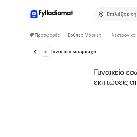
Fylladiomat
Προσφορές
Σούπερ Μάρκετ
Hλεκτρονικά
Γυναικεία εσώρουχα
Γυναικεία ε
εκπτώσεις α