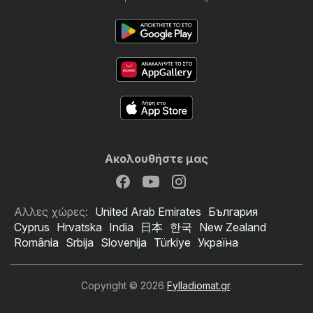
Ακολουθήστε μας
Αλλες χώρες:
United Arab Emirates
България
Cyprus
Hrvatska
India
日本
한국
New Zealand
România
Srbija
Slovenija
Türkiye
Україна
Copyright © 2026
Fylladiomat.gr
.