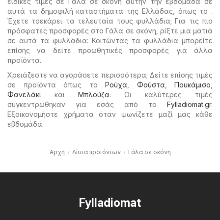
ειδικές τιμές σε Γάλα σε σκόνη αυτήν την εβδομάδα σε
αυτά τα δημοφιλή καταστήματα της Ελλάδας, όπως το .
Έχετε τσεκάρει τα τελευταία τους φυλλάδια; Για τις πιο
πρόσφατες προσφορές στο Γάλα σε σκόνη, ρίξτε μια ματιά
σε αυτά τα φυλλάδια: Κοιτώντας τα φυλλάδια μπορείτε
επίσης να δείτε προωθητικές προσφορές για άλλα
προϊόντα.
Χρειάζεστε να αγοράσετε περισσότερα; Δείτε επίσης τιμές
σε προϊόντα όπως το
Ρούχα
,
Φούστα
,
Πουκάμισο
,
Φανελάκι
και
Μπλούζα
. Οι καλύτερες τιμές
συγκεντρώθηκαν για εσάς από το
Fylladiomat.gr
.
Εξοικονομήστε χρήματα όταν ψωνίζετε μαζί μας κάθε
εβδομάδα.
Αρχή
Λίστα προϊόντων
Γάλα σε σκόνη
Fylladiomat