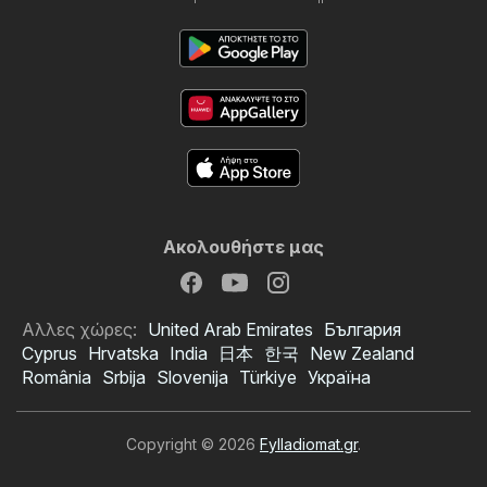
Ακολουθήστε μας
Αλλες χώρες:
United Arab Emirates
България
Cyprus
Hrvatska
India
日本
한국
New Zealand
România
Srbija
Slovenija
Türkiye
Україна
Copyright © 2026
Fylladiomat.gr
.