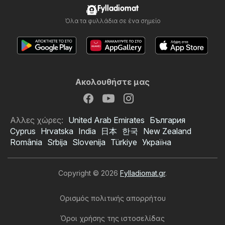
Fylladiomat
Όλα τα φυλλάδια σε ένα σημείο
Ακολουθήστε μας
Αλλες χώρες:
United Arab Emirates
България
Cyprus
Hrvatska
India
日本
한국
New Zealand
România
Srbija
Slovenija
Türkiye
Україна
Copyright © 2026
Fylladiomat.gr
.
Ορισμός πολιτικής απορρήτου
Όροι χρήσης της ιστοσελίδας