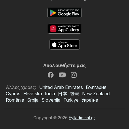
Ακολουθήστε μας
Αλλες χώρες:
United Arab Emirates
България
Cyprus
Hrvatska
India
日本
한국
New Zealand
România
Srbija
Slovenija
Türkiye
Україна
Copyright © 2026
Fylladiomat.gr
.