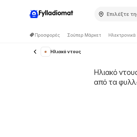
Fylladiomat
Προσφορές
Σούπερ Μάρκετ
Hλεκτρονικά
Ηλιακό ντους
Ηλιακό ντου
από τα φυλλ