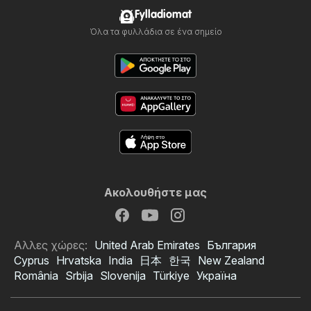
Fylladiomat
Όλα τα φυλλάδια σε ένα σημείο
Ακολουθήστε μας
Αλλες χώρες:
United Arab Emirates
България
Cyprus
Hrvatska
India
日本
한국
New Zealand
România
Srbija
Slovenija
Türkiye
Україна