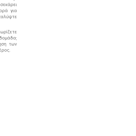
τσεκάρει
ορά για
ακαλύψτε
ωρίζετε
δομάδα;
ηση των
έρος.