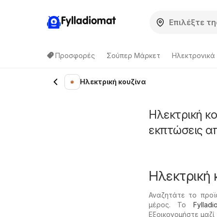
Fylladiomat
Προσφορές
Σούπερ Μάρκετ
Hλεκτρονικά
Ηλεκτρική κουζίνα
Ηλεκτρική κο
εκπτώσεις α
Ηλεκτρική 
Αναζητάτε το προϊ
μέρος. Το
Fylladi
Εξοικονομήστε μαζί 