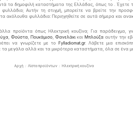
υτά τα δημοφιλή καταστήματα της Ελλάδας, όπως το . Έχετε 
 φυλλάδια; Αυτήν τη στιγμή, μπορείτε να βρείτε την προσφ
στα ακόλουθα φυλλάδια: Περιηγηθείτε σε αυτά σήμερα και αν
άλλα προϊόντα όπως Ηλεκτρική κουζίνα; Για παράδειγμα, γν
ούχα
,
Φούστα
,
Πουκάμισο
,
Φανελάκι
και
Μπλούζα
αυτήν την εβ
ρέπει να γνωρίζετε με το
Fylladiomat.gr
. Λάβετε μια επισκόπ
τα μεγάλα αλλά και τα μικρότερα καταστήματα, όλα σε ένα μ
Αρχή
Λίστα προϊόντων
Ηλεκτρική κουζίνα